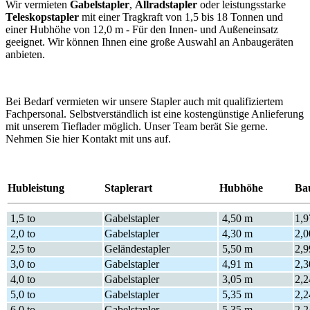
Wir vermieten
Gabelstapler
,
Allradstapler
oder leistungsstarke
Teleskopstapler
mit einer Tragkraft von 1,5 bis 18 Tonnen und
einer Hubhöhe von 12,0 m - Für den Innen- und Außeneinsatz
geeignet. Wir können Ihnen eine große Auswahl an Anbaugeräten
anbieten.
Bei Bedarf vermieten wir unsere Stapler auch mit qualifiziertem
Fachpersonal. Selbstverständlich ist eine kostengünstige Anlieferung
mit unserem Tieflader möglich. Unser Team berät Sie gerne.
Nehmen Sie hier Kontakt mit uns auf.
Hubleistung
Staplerart
Hubhöhe
Ba
1,5 to
Gabelstapler
4,50 m
1,
2,0 to
Gabelstapler
4,30 m
2,0
2,5 to
Geländestapler
5,50 m
2,
3,0 to
Gabelstapler
4,91 m
2,
4,0 to
Gabelstapler
3,05 m
2,2
5,0 to
Gabelstapler
5,35 m
2,
6,0 to
Gabelstapler
5,35 m
2,