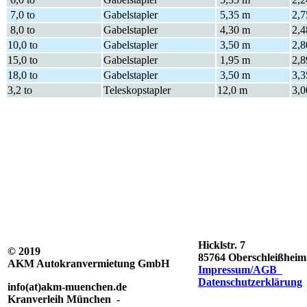
7,0 to
Gabelstapler
5,35 m
2,
8,0 to
Gabelstapler
4,30 m
2,
10,0 to
Gabelstapler
3,50 m
2,
15,0 to
Gabelstapler
1,95 m
2,
18,0 to
Gabelstapler
3,50 m
3,
3,2 to
Teleskopstapler
12,0 m
3,
Hicklstr. 7
© 2019
85764 Oberschleißheim
AKM Autokranvermietung GmbH
Impressum/AGB
Datenschutzerklärung
info(at)akm-muenchen.de
Kranverleih München -